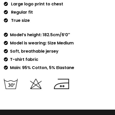
Large logo print to chest
Regular fit
True size
Model’s height: 182.5cm/6’0″
Model is wearing: Size Medium
Soft, breathable jersey
T-shirt fabric
Main: 95% Cotton, 5% Elastane