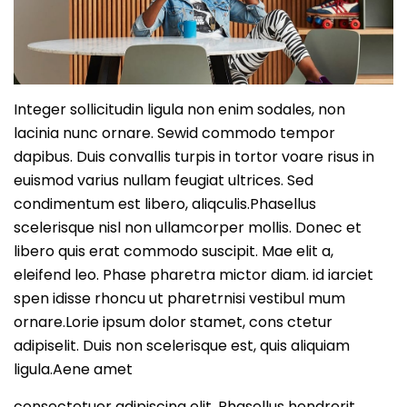
Integer sollicitudin ligula non enim sodales, non
lacinia nunc ornare. Sewid commodo tempor
dapibus. Duis convallis turpis in tortor voare risus in
euismod varius nullam feugiat ultrices. Sed
condimentum est libero, aliqculis.Phasellus
scelerisque nisl non ullamcorper mollis. Donec et
libero quis erat commodo suscipit. Mae elit a,
eleifend leo. Phase pharetra mictor diam. id iarciet
spen idisse rhoncu ut pharetrnisi vestibul mum
ornare.Lorie ipsum dolor stamet, cons ctetur
adipiselit. Duis non scelerisque est, quis aliquiam
ligula.Aene amet
consectetuer adipiscing elit. Phasellus hendrerit.