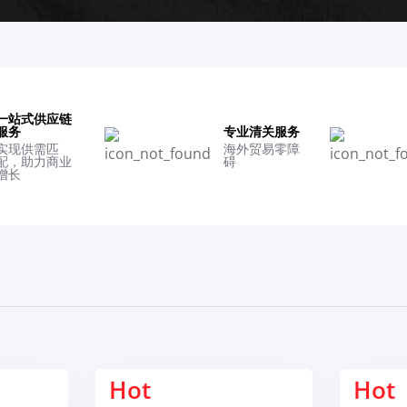
一站式供应链
服务
专业清关服务
实现供需匹
海外贸易零障
配，助力商业
碍
增长
ot
Hot