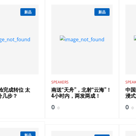
新品
新品
SPEAKERS
SPEA
舱完成转位 太
南送“天舟”，北射“云海”！
中国
分几步？
4小时内，两发两成！
浸式
0
0
0
0
新品