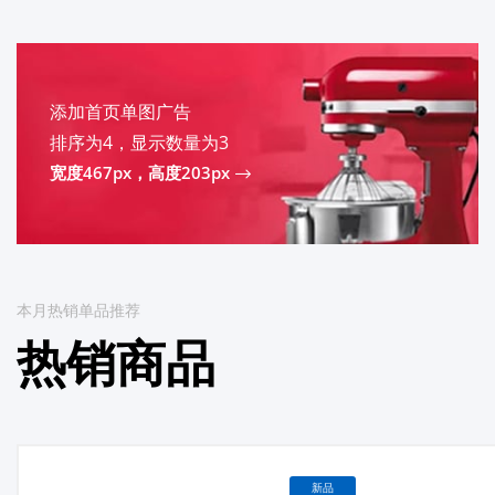
添加首页单图广告
排序为4，显示数量为3
宽度467px，高度203px
本月热销单品推荐
热销商品
新品