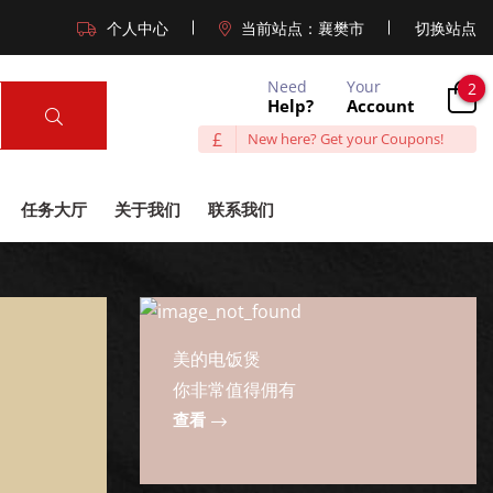
个人中心
当前站点：
襄樊市
切换站点
Need
Your
2
Help?
Account
£
New here? Get your Coupons!
任务大厅
关于我们
联系我们
美的电饭煲
你非常值得佣有
查看