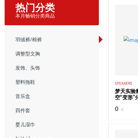
热门分类
本月畅销分类商品
羽绒裤/棉裤
调整型文胸
发饰、头饰
塑料拖鞋
SPEAKERS
梦天实验
音乐盒
空“变形”
0
0
四件套
婴儿湿巾