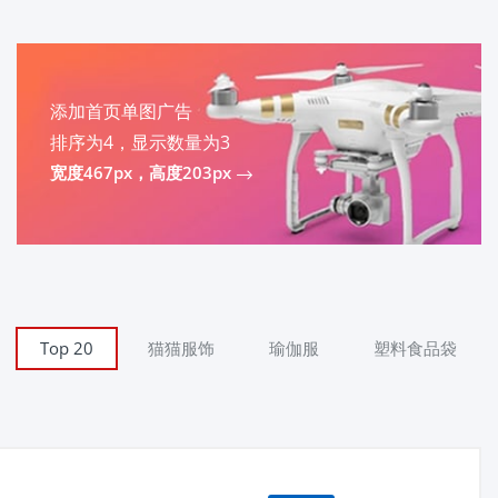
添加首页单图广告
排序为4，显示数量为3
宽度467px，高度203px
Top 20
猫猫服饰
瑜伽服
塑料食品袋