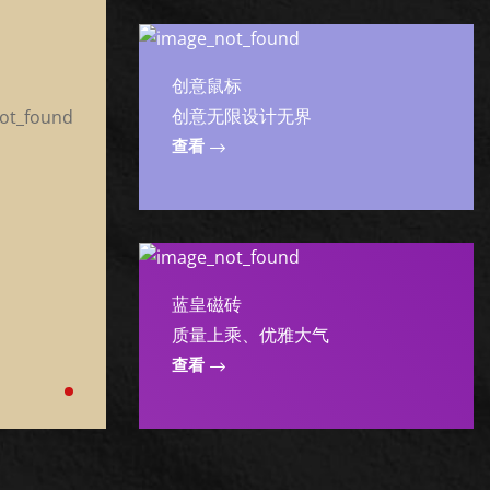
创意鼠标
创意无限设计无界
查看
蓝皇磁砖
质量上乘、优雅大气
查看