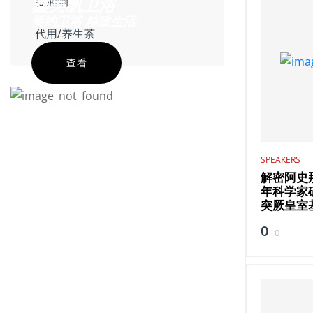
鑫美凯卫浴
抽油烟
简约卫浴 精致生活
代用/养生茶
查看
SPEAKERS
解密阿史
年科学家
突厥皇室
0
0