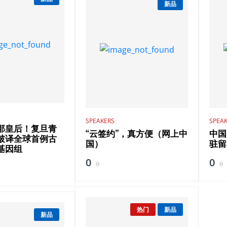
新品
SPEAKERS
SPEA
那皇后！复旦青
“云签约”，真方便（网上中
中国
破译全球首例古
国）
驻留
基因组
0
0
0
0
热门
新品
新品