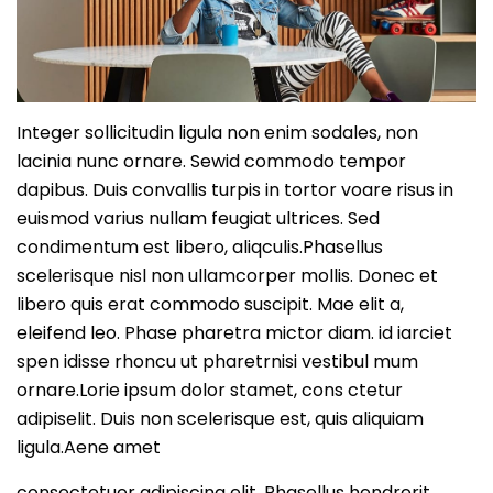
Integer sollicitudin ligula non enim sodales, non
lacinia nunc ornare. Sewid commodo tempor
dapibus. Duis convallis turpis in tortor voare risus in
euismod varius nullam feugiat ultrices. Sed
condimentum est libero, aliqculis.Phasellus
scelerisque nisl non ullamcorper mollis. Donec et
libero quis erat commodo suscipit. Mae elit a,
eleifend leo. Phase pharetra mictor diam. id iarciet
spen idisse rhoncu ut pharetrnisi vestibul mum
ornare.Lorie ipsum dolor stamet, cons ctetur
adipiselit. Duis non scelerisque est, quis aliquiam
ligula.Aene amet
consectetuer adipiscing elit. Phasellus hendrerit.