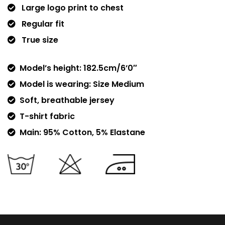
Large logo print to chest
Regular fit
True size
Model’s height: 182.5cm/6’0″
Model is wearing: Size Medium
Soft, breathable jersey
T-shirt fabric
Main: 95% Cotton, 5% Elastane